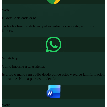
Web
El detalle de cada caso.
Todas las funcionalidades y el expediente completo, en un solo
tablero.
WhatsApp
Como hablarle a tu asistente.
Escribe o manda un audio desde donde estés y recibe la información
al instante. Nunca pierdes un detalle.
Word