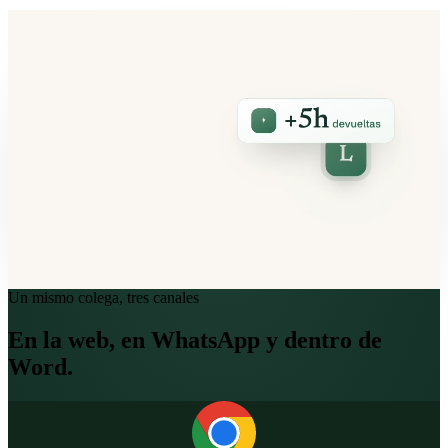
Un mismo colega, tres canales
En la web, en WhatsApp y dentro de
Word.