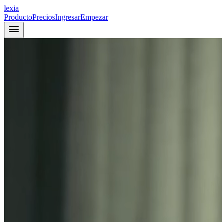
lexia
Producto
Precios
Ingresar
Empezar