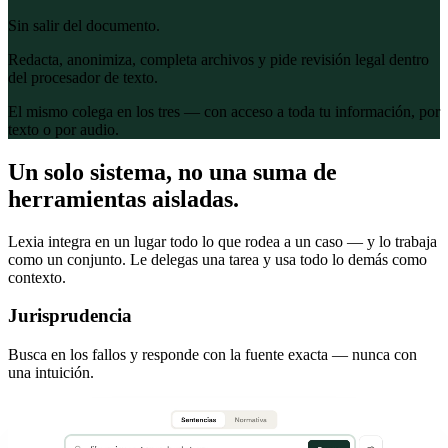
Sin salir del documento.
Redacta, anonimiza, completa archivos y pide revisión legal dentro
del procesador de texto.
El mismo colega en los tres — con acceso a toda tu información, por
texto o por audio.
Un solo sistema, no una suma de
herramientas aisladas.
Lexia integra en un lugar todo lo que rodea a un caso — y lo trabaja
como un conjunto. Le delegas una tarea y usa todo lo demás como
contexto.
Jurisprudencia
Busca en los fallos y responde con la fuente exacta — nunca con
una intuición.